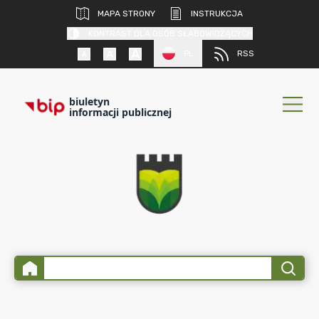
MAPA STRONY
INSTRUKCJA
KONTRAST DLA OSÓB SŁABOWIDZĄCYCH
PL
RSS
biuletyn
informacji publicznej