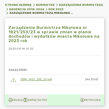
STRONA GŁÓWNA
BURMISTRZ
ZARZĄDZENIA BURMISTRZA
KADENCJA 2018-2024
ROK 2023
ZARZĄDZENIE BURMISTRZA MIKOŁOWA NR 1821/253/23 W SPRAWIE ZMIAN W PLANIE DOCHODÓW I WYDATKÓW MIASTA MIKOŁOWA NA 2023 ROK
Zarządzenie Burmistrza Mikołowa nr
1821/253/23 w sprawie zmian w planie
dochodów i wydatków miasta Mikołowa na
2023 rok
2023-09-14 10:25
ZAŁĄCZNIKI
ZBM_1821_253_23.pdf
246.33 KB
DRUKUJ
ZAPISZ DO PDF
METRYCZKA