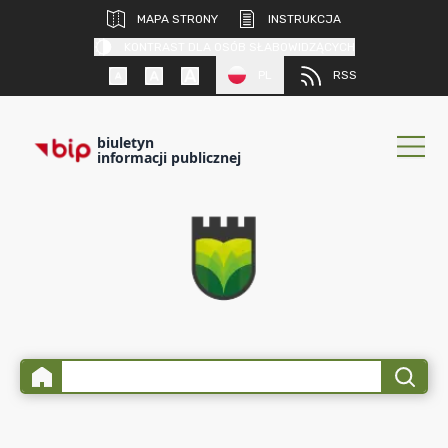
MAPA STRONY
INSTRUKCJA
KONTRAST DLA OSÓB SŁABOWIDZĄCYCH
PL
RSS
biuletyn
informacji publicznej