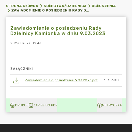
STRONA GŁÓWNA
SOŁECTWA/DZIELNICA
OGŁOSZENIA
ZAWIADOMIENIE O POSIEDZENIU RADY DZIELNICY KAMIONKA W DNIU 9.03.2023
Zawiadomienie o posiedzeniu Rady
Dzielnicy Kamionka w dniu 9.03.2023
2023-06-27 09:43
ZAŁĄCZNIKI
Zawiadomienie o posiedzeniu 9.03.2023.pdf
157.56 KB
DRUKUJ
ZAPISZ DO PDF
METRYCZKA