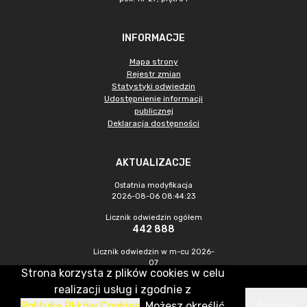
INFORMACJE
Mapa strony
Rejestr zmian
Statystyki odwiedzin
Udostępnienie informacji
publicznej
Deklaracja dostępności
AKTUALIZACJE
Ostatnia modyfikacja
2026-08-06 08:44:23
Licznik odwiedzin ogółem
442 888
Licznik odwiedzin w m-cu 2026-
07
Strona korzysta z plików cookies w celu
1 103
realizacji usług i zgodnie z
Polityką Plików Cookies
. Możesz określić
Zamknij
CMS & Hosting: Nefeni Sp. z o.o.