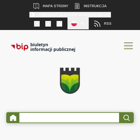
MAPA STRONY
INSTRUKCJA
KONTRAST DLA OSÓB SŁABOWIDZĄCYCH
PL
RSS
biuletyn
informacji publicznej