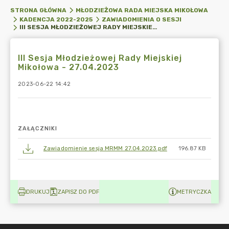
STRONA GŁÓWNA
MŁODZIEŻOWA RADA MIEJSKA MIKOŁOWA
KADENCJA 2022-2025
ZAWIADOMIENIA O SESJI
III SESJA MŁODZIEŻOWEJ RADY MIEJSKIEJ MIKOŁOWA - 27.04.2023
III Sesja Młodzieżowej Rady Miejskiej
Mikołowa - 27.04.2023
2023-06-22 14:42
ZAŁĄCZNIKI
Zawiadomienie sesja MRMM 27.04.2023.pdf
196.87 KB
DRUKUJ
ZAPISZ DO PDF
METRYCZKA