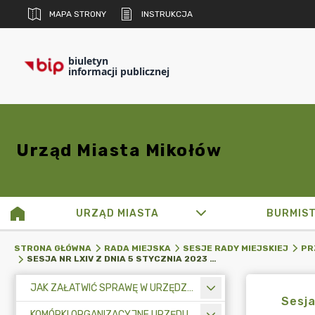
MAPA STRONY
INSTRUKCJA
biuletyn
informacji publicznej
Urząd Miasta Mikołów
URZĄD MIASTA
BURMIS
STRONA GŁÓWNA
RADA MIEJSKA
SESJE RADY MIEJSKIEJ
PR
SESJA NR LXIV Z DNIA 5 STYCZNIA 2023 R.
JAK ZAŁATWIĆ SPRAWĘ W URZĘDZIE MIASTA
Sesja
KOMÓRKI ORGANIZACYJNE URZĘDU