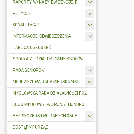
RAPORTY, WYKAZY, EWIDENCJE, REJESTRY
PETYCJE
KONSULTACJE
INFORMACJE, OBWIESZCZENIA
TABLICA OGŁOSZEŃ
SPÓŁKA Z UDZIAŁEM GMINY MIKOŁÓW
RADA SENIORÓW
MŁODZIEŻOWA RADA MIEJSKA MIKOŁOWA
MIKOŁOWSKA RADA DZIAŁALNOŚCI POŻYTKU PUBLICZNEGO
LOGO MIKOŁOWA I PATRONAT HONOROWY BURMISTRZA MIKOŁOWA
BEZPIECZEŃSTWO DANYCH OSOBOWYCH
DOSTĘPNY URZĄD