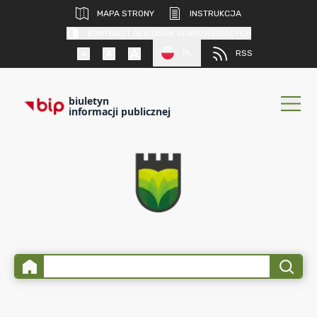
MAPA STRONY
INSTRUKCJA
KONTRAST DLA OSÓB SŁABOWIDZĄCYCH
PL
RSS
biuletyn
informacji publicznej