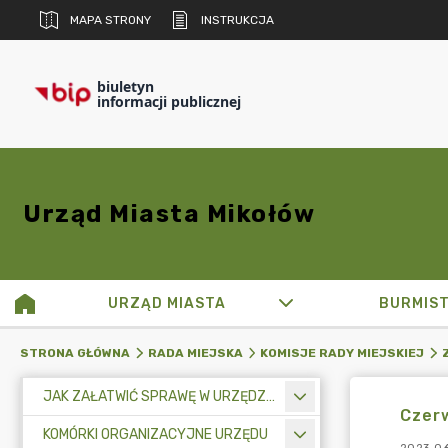
MAPA STRONY
INSTRUKCJA
biuletyn
informacji publicznej
Urząd Miasta Mikołów
URZĄD MIASTA
BURMIS
STRONA GŁÓWNA
RADA MIEJSKA
KOMISJE RADY MIEJSKIEJ
JAK ZAŁATWIĆ SPRAWĘ W URZĘDZIE MIASTA
Czer
KOMÓRKI ORGANIZACYJNE URZĘDU