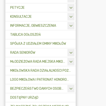
PETYCJE
KONSULTACJE
INFORMACJE, OBWIESZCZENIA
TABLICA OGŁOSZEŃ
SPÓŁKA Z UDZIAŁEM GMINY MIKOŁÓW
RADA SENIORÓW
MŁODZIEŻOWA RADA MIEJSKA MIKOŁOWA
MIKOŁOWSKA RADA DZIAŁALNOŚCI POŻYTKU PUBLICZNEGO
LOGO MIKOŁOWA I PATRONAT HONOROWY BURMISTRZA MIKOŁOWA
BEZPIECZEŃSTWO DANYCH OSOBOWYCH
DOSTĘPNY URZĄD