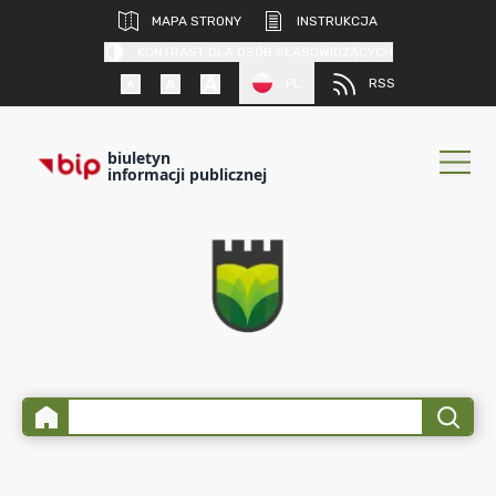
MAPA STRONY
INSTRUKCJA
KONTRAST DLA OSÓB SŁABOWIDZĄCYCH
PL
RSS
biuletyn
informacji publicznej