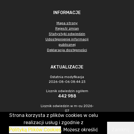
INFORMACJE
Mapa strony
Rejestr zmian
Statystyki odwiedzin
Udostępnienie informacji
publicznej
Deklaracja dostępności
AKTUALIZACJE
Ostatnia modyfikacja
2026-08-06 08:44:23
Licznik odwiedzin ogółem
442 988
Licznik odwiedzin w m-cu 2026-
07
Strona korzysta z plików cookies w celu
1 203
realizacji usług i zgodnie z
Polityką Plików Cookies
. Możesz określić
Zamknij
CMS & Hosting: Nefeni Sp. z o.o.