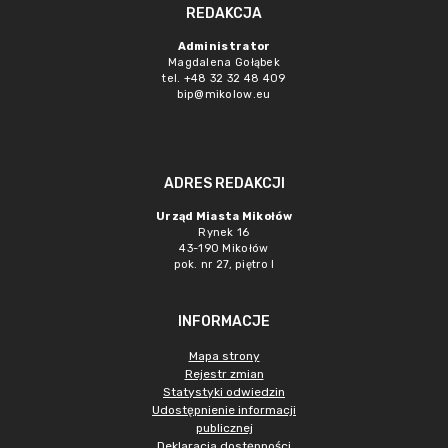
REDAKCJA
Administrator
Magdalena Gołąbek
tel. +48 32 32 48 409
bip@mikolow.eu
ADRES REDAKCJI
Urząd Miasta Mikołów
Rynek 16
43-190 Mikołów
pok. nr 27, piętro I
INFORMACJE
Mapa strony
Rejestr zmian
Statystyki odwiedzin
Udostępnienie informacji
publicznej
Deklaracja dostępności