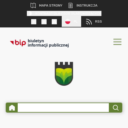
MAPA STRONY
INSTRUKCJA
KONTRAST DLA OSÓB SŁABOWIDZĄCYCH
PL
RSS
biuletyn
informacji publicznej