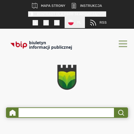
MAPA STRONY
INSTRUKCJA
KONTRAST DLA OSÓB SŁABOWIDZĄCYCH
PL
RSS
biuletyn
informacji publicznej