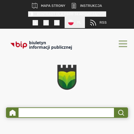
MAPA STRONY
INSTRUKCJA
KONTRAST DLA OSÓB SŁABOWIDZĄCYCH
PL
RSS
biuletyn
informacji publicznej