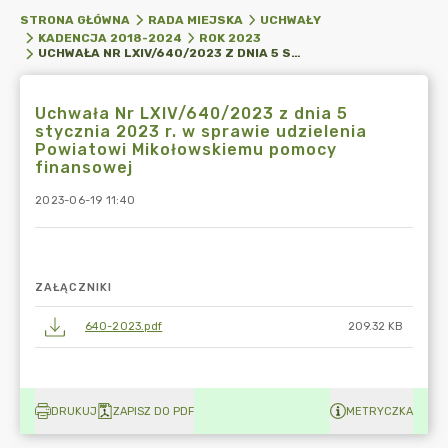
STRONA GŁÓWNA
RADA MIEJSKA
UCHWAŁY
KADENCJA 2018-2024
ROK 2023
UCHWAŁA NR LXIV/640/2023 Z DNIA 5 STYCZNIA 2023 R. W SPRAWIE UDZIELENIA POWIATOWI MIKOŁOWSKIEMU POMOCY FINANSOWEJ
Uchwała Nr LXIV/640/2023 z dnia 5
stycznia 2023 r. w sprawie udzielenia
Powiatowi Mikołowskiemu pomocy
finansowej
2023-06-19 11:40
ZAŁĄCZNIKI
640-2023.pdf
209.32 KB
DRUKUJ
ZAPISZ DO PDF
METRYCZKA