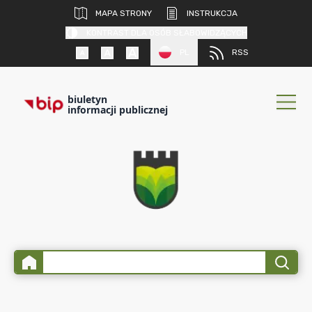
MAPA STRONY
INSTRUKCJA
KONTRAST DLA OSÓB SŁABOWIDZĄCYCH
PL
RSS
biuletyn
informacji publicznej