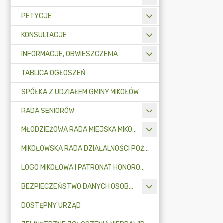
PETYCJE
KONSULTACJE
INFORMACJE, OBWIESZCZENIA
TABLICA OGŁOSZEŃ
SPÓŁKA Z UDZIAŁEM GMINY MIKOŁÓW
RADA SENIORÓW
MŁODZIEŻOWA RADA MIEJSKA MIKOŁOWA
MIKOŁOWSKA RADA DZIAŁALNOŚCI POŻYTKU PUBLICZNEGO
LOGO MIKOŁOWA I PATRONAT HONOROWY BURMISTRZA MIKOŁOWA
BEZPIECZEŃSTWO DANYCH OSOBOWYCH
DOSTĘPNY URZĄD