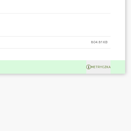
804.81 KB
METRYCZKA