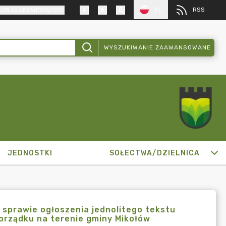
PL
RSS
SÓB SŁABOWIDZĄCYCH
WYSZUKIWANIE ZAAWANSOWANE
JEDNOSTKI
SOŁECTWA/DZIELNICA
 sprawie ogłoszenia jednolitego tekstu
orządku na terenie gminy Mikołów