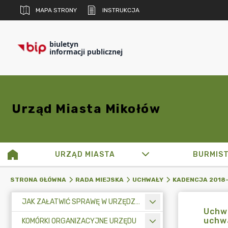
MAPA STRONY
INSTRUKCJA
biuletyn
informacji publicznej
Urząd Miasta Mikołów
URZĄD MIASTA
BURMIS
STRONA GŁÓWNA
RADA MIEJSKA
UCHWAŁY
KADENCJA 2018
JAK ZAŁATWIĆ SPRAWĘ W URZĘDZIE MIASTA
Uchwa
uchwa
KOMÓRKI ORGANIZACYJNE URZĘDU