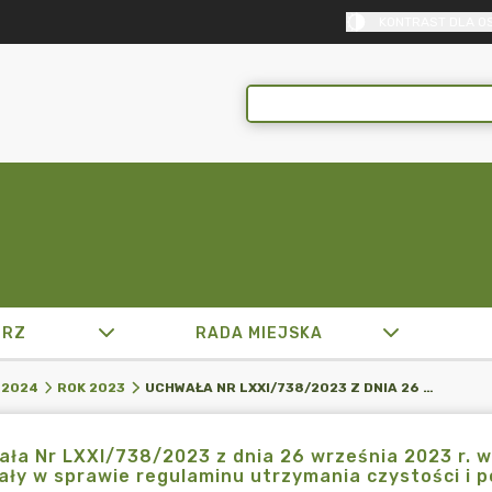
KONTRAST DLA O
TRZ
RADA MIEJSKA
UCHWAŁA NR LXXI/738/2023 Z DNIA 26 WRZEŚNIA 2023 R. W SPRAWIE OGŁOSZENIA JEDNOLITEGO TEKSTU UCHWAŁY W SPRAWIE REGULAMINU UTRZYMANIA CZYSTOŚCI I PORZĄDKU NA TERENIE GMINY MIKOŁÓW
-2024
ROK 2023
ła Nr LXXI/738/2023 z dnia 26 września 2023 r. w
ły w sprawie regulaminu utrzymania czystości i p