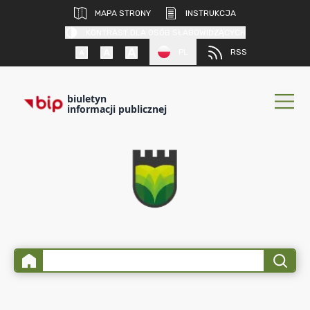
MAPA STRONY
INSTRUKCJA
KONTRAST DLA OSÓB SŁABOWIDZĄCYCH
PL
RSS
biuletyn
informacji publicznej