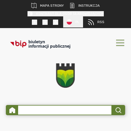
MAPA STRONY
INSTRUKCJA
KONTRAST DLA OSÓB SŁABOWIDZĄCYCH
PL
RSS
biuletyn
informacji publicznej