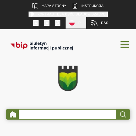
MAPA STRONY
INSTRUKCJA
KONTRAST DLA OSÓB SŁABOWIDZĄCYCH
PL
RSS
biuletyn
informacji publicznej