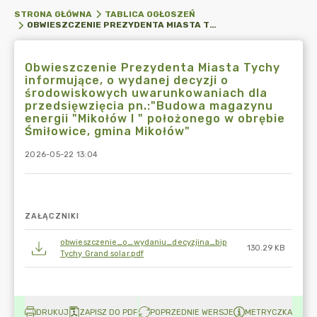
STRONA GŁÓWNA
TABLICA OGŁOSZEŃ
OBWIESZCZENIE PREZYDENTA MIASTA TYCHY INFORMUJĄCE, O WYDANEJ DECYZJI O ŚRODOWISKOWYCH UWARUNKOWANIACH DLA PRZEDSIĘWZIĘCIA PN.:"BUDOWA MAGAZYNU ENERGII "MIKOŁÓW I " POŁOŻONEGO W OBRĘBIE ŚMIŁOWICE, GMINA MIKOŁÓW"
Obwieszczenie Prezydenta Miasta Tychy
informujące, o wydanej decyzji o
środowiskowych uwarunkowaniach dla
przedsięwzięcia pn.:"Budowa magazynu
energii "Mikołów I " położonego w obrębie
Śmiłowice, gmina Mikołów"
2026-05-22 13:04
ZAŁĄCZNIKI
obwieszczenie_o_wydaniu_decyzjina_bip
130.29 KB
Tychy Grand solar.pdf
DRUKUJ
ZAPISZ DO PDF
POPRZEDNIE WERSJE
METRYCZKA