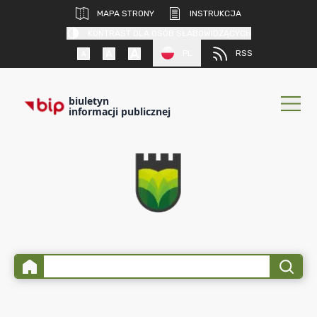
MAPA STRONY
INSTRUKCJA
KONTRAST DLA OSÓB SŁABOWIDZĄCYCH
PL
RSS
biuletyn
informacji publicznej