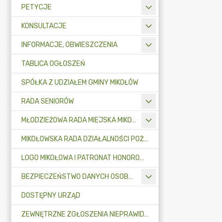
PETYCJE
KONSULTACJE
INFORMACJE, OBWIESZCZENIA
TABLICA OGŁOSZEŃ
SPÓŁKA Z UDZIAŁEM GMINY MIKOŁÓW
RADA SENIORÓW
MŁODZIEŻOWA RADA MIEJSKA MIKOŁOWA
MIKOŁOWSKA RADA DZIAŁALNOŚCI POŻYTKU PUBLICZNEGO
LOGO MIKOŁOWA I PATRONAT HONOROWY BURMISTRZA MIKOŁOWA
BEZPIECZEŃSTWO DANYCH OSOBOWYCH
DOSTĘPNY URZĄD
ZEWNĘTRZNE ZGŁOSZENIA NIEPRAWIDŁOWOŚCI