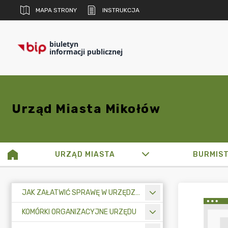
MAPA STRONY
INSTRUKCJA
biuletyn
informacji publicznej
Urząd Miasta Mikołów
URZĄD MIASTA
BURMIS
JAK ZAŁATWIĆ SPRAWĘ W URZĘDZIE MIASTA
KOMÓRKI ORGANIZACYJNE URZĘDU