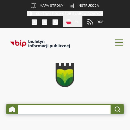
MAPA STRONY
INSTRUKCJA
KONTRAST DLA OSÓB SŁABOWIDZĄCYCH
PL
RSS
biuletyn
informacji publicznej