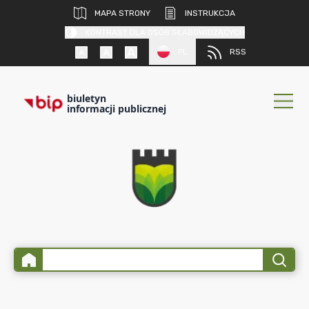
MAPA STRONY
INSTRUKCJA
KONTRAST DLA OSÓB SŁABOWIDZĄCYCH
PL
RSS
biuletyn
informacji publicznej