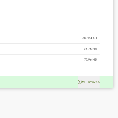
307.84 KB
78.76 MB
77.96 MB
METRYCZKA