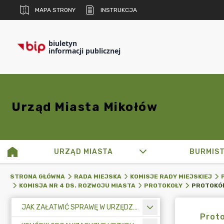
MAPA STRONY
INSTRUKCJA
biuletyn
informacji publicznej
Urząd Miasta Mikołów
URZĄD MIASTA
BURMIS
STRONA GŁÓWNA
RADA MIEJSKA
KOMISJE RADY MIEJSKIEJ
KOMISJA NR 4 DS. ROZWOJU MIASTA
PROTOKOŁY
JAK ZAŁATWIĆ SPRAWĘ W URZĘDZIE MIASTA
Proto