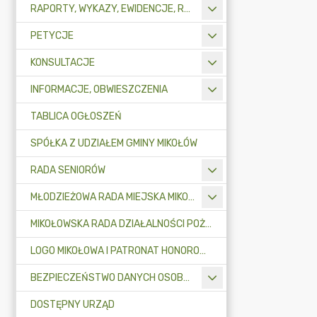
RAPORTY, WYKAZY, EWIDENCJE, REJESTRY
PETYCJE
KONSULTACJE
INFORMACJE, OBWIESZCZENIA
TABLICA OGŁOSZEŃ
SPÓŁKA Z UDZIAŁEM GMINY MIKOŁÓW
RADA SENIORÓW
MŁODZIEŻOWA RADA MIEJSKA MIKOŁOWA
MIKOŁOWSKA RADA DZIAŁALNOŚCI POŻYTKU PUBLICZNEGO
LOGO MIKOŁOWA I PATRONAT HONOROWY BURMISTRZA MIKOŁOWA
BEZPIECZEŃSTWO DANYCH OSOBOWYCH
DOSTĘPNY URZĄD