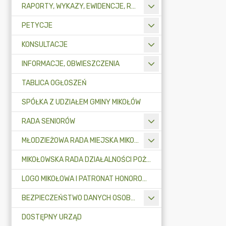
RAPORTY, WYKAZY, EWIDENCJE, REJESTRY
PETYCJE
KONSULTACJE
INFORMACJE, OBWIESZCZENIA
TABLICA OGŁOSZEŃ
SPÓŁKA Z UDZIAŁEM GMINY MIKOŁÓW
RADA SENIORÓW
MŁODZIEŻOWA RADA MIEJSKA MIKOŁOWA
MIKOŁOWSKA RADA DZIAŁALNOŚCI POŻYTKU PUBLICZNEGO
LOGO MIKOŁOWA I PATRONAT HONOROWY BURMISTRZA MIKOŁOWA
BEZPIECZEŃSTWO DANYCH OSOBOWYCH
DOSTĘPNY URZĄD