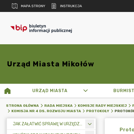
MAPA STRONY
INSTRUKCJA
biuletyn
informacji publicznej
Urząd Miasta Mikołów
URZĄD MIASTA
BURMIS
STRONA GŁÓWNA
RADA MIEJSKA
KOMISJE RADY MIEJSKIEJ
KOMISJA NR 4 DS. ROZWOJU MIASTA
PROTOKOŁY
JAK ZAŁATWIĆ SPRAWĘ W URZĘDZIE MIASTA
Proto