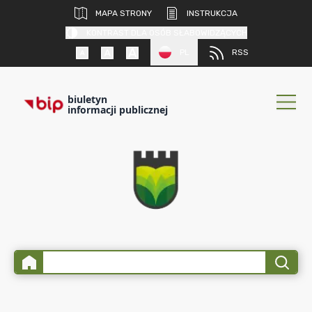
MAPA STRONY
INSTRUKCJA
KONTRAST DLA OSÓB SŁABOWIDZĄCYCH
PL
RSS
biuletyn
informacji publicznej