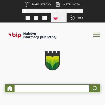
MAPA STRONY
INSTRUKCJA
KONTRAST DLA OSÓB SŁABOWIDZĄCYCH
PL
RSS
biuletyn
informacji publicznej