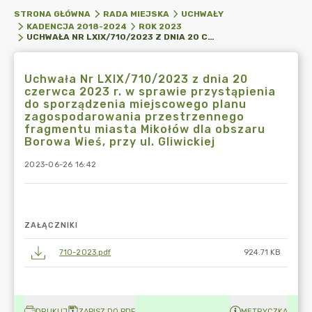
STRONA GŁÓWNA
RADA MIEJSKA
UCHWAŁY
KADENCJA 2018-2024
ROK 2023
UCHWAŁA NR LXIX/710/2023 Z DNIA 20 CZERWCA 2023 R. W SPRAWIE PRZYSTĄPIENIA DO SPORZĄDZENIA MIEJSCOWEGO PLANU ZAGOSPODAROWANIA PRZESTRZENNEGO FRAGMENTU MIASTA MIKOŁÓW DLA OBSZARU BOROWA WIEŚ, PRZY UL. GLIWICKIEJ
Uchwała Nr LXIX/710/2023 z dnia 20
czerwca 2023 r. w sprawie przystąpienia
do sporządzenia miejscowego planu
zagospodarowania przestrzennego
fragmentu miasta Mikołów dla obszaru
Borowa Wieś, przy ul. Gliwickiej
2023-06-26 16:42
ZAŁĄCZNIKI
710-2023.pdf
924.71 KB
DRUKUJ
ZAPISZ DO PDF
METRYCZKA