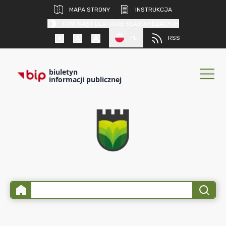
MAPA STRONY
INSTRUKCJA
KONTRAST DLA OSÓB SŁABOWIDZĄCYCH
PL
RSS
biuletyn
informacji publicznej