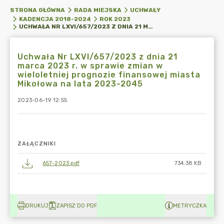
STRONA GŁÓWNA
RADA MIEJSKA
UCHWAŁY
KADENCJA 2018-2024
ROK 2023
UCHWAŁA NR LXVI/657/2023 Z DNIA 21 MARCA 2023 R. W SPRAWIE ZMIAN W WIELOLETNIEJ PROGNOZIE FINANSOWEJ MIASTA MIKOŁOWA NA LATA 2023-2045
Uchwała Nr LXVI/657/2023 z dnia 21
marca 2023 r. w sprawie zmian w
wieloletniej prognozie finansowej miasta
Mikołowa na lata 2023-2045
2023-06-19 12:55
ZAŁĄCZNIKI
657-2023.pdf
734.38 KB
DRUKUJ
ZAPISZ DO PDF
METRYCZKA