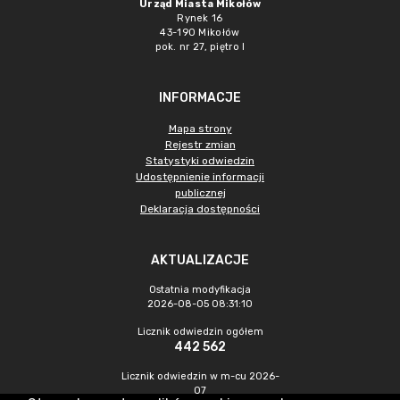
Urząd Miasta Mikołów
Rynek 16
43-190 Mikołów
pok. nr 27, piętro I
INFORMACJE
Mapa strony
Rejestr zmian
Statystyki odwiedzin
Udostępnienie informacji
publicznej
Deklaracja dostępności
AKTUALIZACJE
Ostatnia modyfikacja
2026-08-05 08:31:10
Licznik odwiedzin ogółem
442 562
Licznik odwiedzin w m-cu 2026-
07