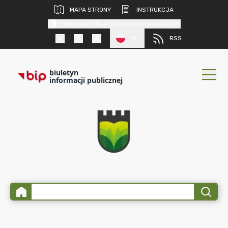
MAPA STRONY
INSTRUKCJA
KONTRAST DLA OSÓB SŁABOWIDZĄCYCH
PL
RSS
biuletyn
informacji publicznej