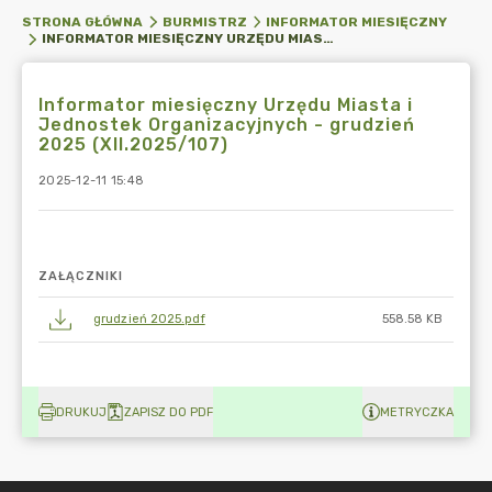
STRONA GŁÓWNA
BURMISTRZ
INFORMATOR MIESIĘCZNY
INFORMATOR MIESIĘCZNY URZĘDU MIASTA I JEDNOSTEK ORGANIZACYJNYCH - GRUDZIEŃ 2025 (XII.2025/107)
Informator miesięczny Urzędu Miasta i
Jednostek Organizacyjnych - grudzień
2025 (XII.2025/107)
2025-12-11 15:48
ZAŁĄCZNIKI
grudzień 2025.pdf
558.58 KB
DRUKUJ
ZAPISZ DO PDF
METRYCZKA