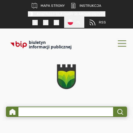
MAPA STRONY
INSTRUKCJA
KONTRAST DLA OSÓB SŁABOWIDZĄCYCH
PL
RSS
biuletyn
informacji publicznej