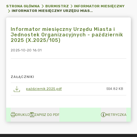
STRONA GŁÓWNA
BURMISTRZ
INFORMATOR MIESIĘCZNY
INFORMATOR MIESIĘCZNY URZĘDU MIASTA I JEDNOSTEK ORGANIZACYJNYCH - PAŹDZIERNIK 2025 (X.2025/105)
Informator miesięczny Urzędu Miasta i
Jednostek Organizacyjnych - październik
2025 (X.2025/105)
2025-10-20 16:01
ZAŁĄCZNIKI
październik 2025.pdf
554.82 KB
DRUKUJ
ZAPISZ DO PDF
METRYCZKA