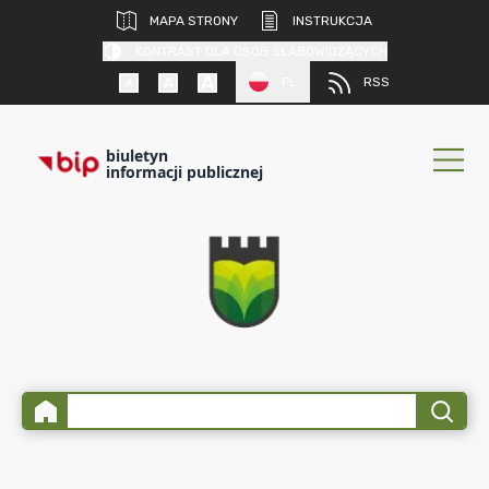
MAPA STRONY
INSTRUKCJA
KONTRAST DLA OSÓB SŁABOWIDZĄCYCH
PL
RSS
biuletyn
informacji publicznej