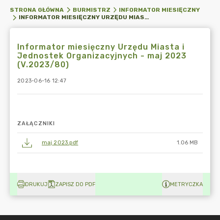
STRONA GŁÓWNA
BURMISTRZ
INFORMATOR MIESIĘCZNY
INFORMATOR MIESIĘCZNY URZĘDU MIASTA I JEDNOSTEK ORGANIZACYJNYCH - MAJ 2023 (V.2023/80)
Informator miesięczny Urzędu Miasta i
Jednostek Organizacyjnych - maj 2023
(V.2023/80)
2023-06-16 12:47
ZAŁĄCZNIKI
maj 2023.pdf
1.06 MB
DRUKUJ
ZAPISZ DO PDF
METRYCZKA