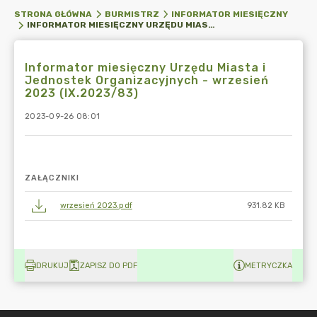
STRONA GŁÓWNA
BURMISTRZ
INFORMATOR MIESIĘCZNY
INFORMATOR MIESIĘCZNY URZĘDU MIASTA I JEDNOSTEK ORGANIZACYJNYCH - WRZESIEŃ 2023 (IX.2023/83)
Informator miesięczny Urzędu Miasta i
Jednostek Organizacyjnych - wrzesień
2023 (IX.2023/83)
2023-09-26 08:01
ZAŁĄCZNIKI
wrzesień 2023.pdf
931.82 KB
DRUKUJ
ZAPISZ DO PDF
METRYCZKA