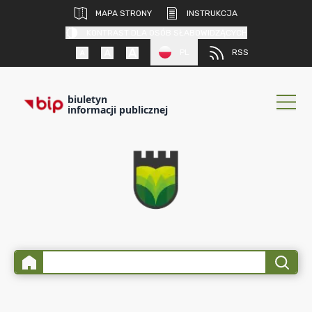
MAPA STRONY
INSTRUKCJA
KONTRAST DLA OSÓB SŁABOWIDZĄCYCH
PL
RSS
biuletyn
informacji publicznej