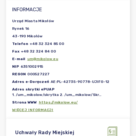
INFORMACJE
Urząd Miasta Mikołów
Rynek 16
43-190 Mikołów
Telefon
+48 32 324 85 00
Fax
+48 32 324 84 00
E-mail
um@mikolow.eu
NIP
6351002915
REGON
000527227
Adres e-Doręczeń
AE:PL-42735-90778-UJIFG-12
Adres skrytki ePUAP
1. /um_mikolow/skrytka 2. /um_mikolow/SkrytkaESP
Strona WWW
https://mikolow.eu/
WIĘCEJ INFORMACJI
Uchwały Rady Miejskiej