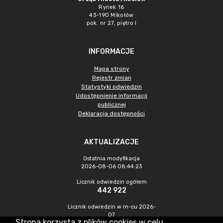
Rynek 16
43-190 Mikołów
pok. nr 27, piętro I
INFORMACJE
Mapa strony
Rejestr zmian
Statystyki odwiedzin
Udostępnienie informacji
publicznej
Deklaracja dostępności
AKTUALIZACJE
Ostatnia modyfikacja
2026-08-06 08:44:23
Licznik odwiedzin ogółem
442 922
Licznik odwiedzin w m-cu 2026-
07
Strona korzysta z plików cookies w celu