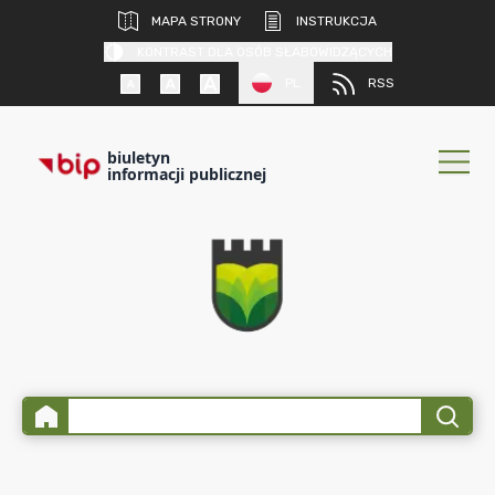
MAPA STRONY
INSTRUKCJA
KONTRAST DLA OSÓB SŁABOWIDZĄCYCH
PL
RSS
biuletyn
informacji publicznej